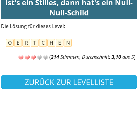
Ist's ein Stilles, dann hat's ein Null-
Null-Schild
Die Lösung für dieses Level:
O
E
R
T
C
H
E
N
(
214
Stimmen, Durchschnitt:
3,10
aus 5
)
ZURÜCK ZUR LEVELLISTE