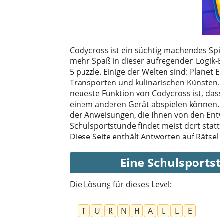
Codycross ist ein süchtig machendes Spi
mehr Spaß in dieser aufregenden Logik-B
5 puzzle. Einige der Welten sind: Planet
Transporten und kulinarischen Künsten. W
neueste Funktion von Codycross ist, das
einem anderen Gerät abspielen können. 
der Anweisungen, die Ihnen von den Entw
Schulsportstunde findet meist dort stat
Diese Seite enthält Antworten auf Rätsel
Eine Schulsportst
Die Lösung für dieses Level:
T
U
R
N
H
A
L
L
E