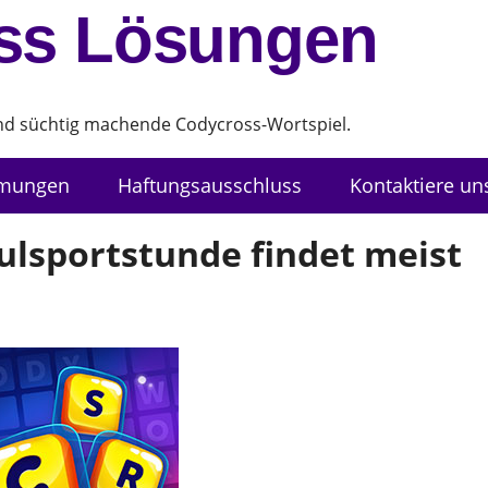
ss Lösungen
und süchtig machende Codycross-Wortspiel.
mmungen
Haftungsausschluss
Kontaktiere un
ulsportstunde findet meist