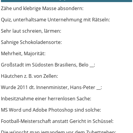
Zähe und klebrige Masse absondern
:
Quiz, unterhaltsame Unternehmung mit Rätseln
:
Sehr laut schreien, lärmen
:
Sahnige Schokoladensorte
:
Mehrheit, Majorität
:
Großstadt im Südosten Brasiliens, Belo __
:
Häutchen z. B. von Zellen
:
Wurde 2011 dt. Innenminister, Hans-Peter __
:
Inbesitznahme einer herrenlosen Sache
:
MS Word und Adobe Photoshop sind solche
:
Football-Meisterschaft anstatt Gericht in Schüssel
:
Die wünscht man jemandem vor dem Zubettgehen
: