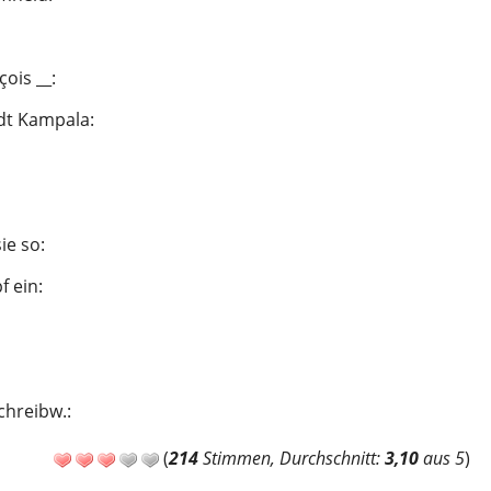
çois __
:
adt Kampala
:
ie so
:
f ein
:
Schreibw.
:
(
214
Stimmen, Durchschnitt:
3,10
aus 5
)